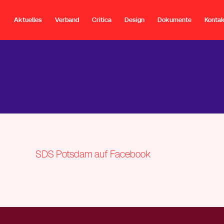
Aktuelles
Verband
Critica
Design
Dokumente
Konta
SDS Potsdam auf Facebook