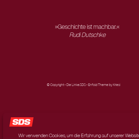
»Geschichte ist machbar.«
Rudi Dutschke
© Copyright - Die Linke.SDS -
Enfold Theme by Kriesi