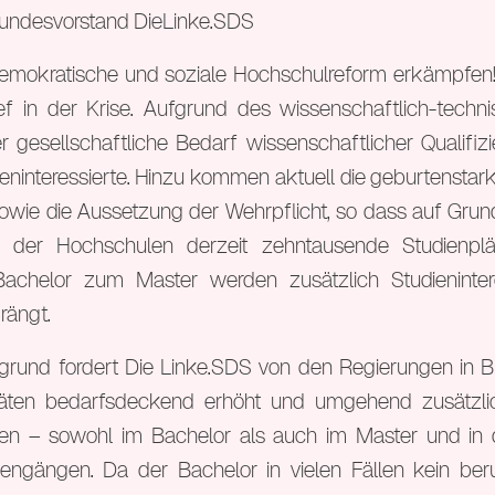
 Bundesvorstand DieLinke.SDS
mokratische und soziale Hochschulreform erkämpfen
ef in der Krise. Aufgrund des wissenschaftlich-techni
er gesellschaftliche Bedarf wissenschaftlicher Qualifiz
ninteressierte. Hinzu kommen aktuell die geburtensta
owie die Aussetzung der Wehrpflicht, so dass auf Grund
ng der Hochschulen derzeit zehntausende Studienplä
chelor zum Master werden zusätzlich Studieninter
rängt.
rgrund fordert Die Linke.SDS von den Regierungen in 
täten bedarfsdeckend erhöht und umgehend zusätzlic
den – sowohl im Bachelor als auch im Master und in 
engängen. Da der Bachelor in vielen Fällen kein beru