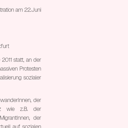
tration am 22.Juni
furt
2011 statt, an der
massiven Protesten
alisierung sozialer
inwanderInnen, der
tz wie z.B. der
igrantInnen, der
tuell auf sozialen