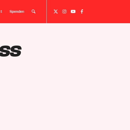
kt
Spenden
ess