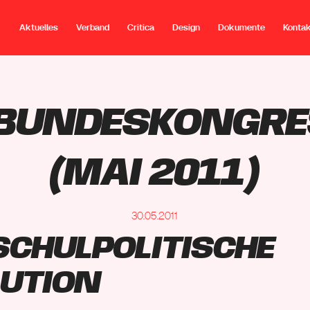
Aktuelles
Verband
Critica
Design
Dokumente
Konta
 Bundeskongr
(Mai 2011)
30.05.2011
chulpolitische
lution