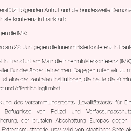
erstützt folgenden Aufruf und die bundesweite Demons
nisterkonferenz in Frankfurt:
en die IMK:
am 22. Juni gegen die Innenministerkonferenz in Frank
t in Frankfurt am Main die Innenministerkonferenz (IMK) 
 aller Bundesländer teilnehmen. Dagegen rufen wir zu 
ist eine der zentralen Institutionen, die heute die Krimin
bt und öffentlich legitimiert.
kung des Versammlungsrechts, „Loyalitätstests“ für E
 Befugnisse von Polizei und Verfassungsschu
icherung, der brutalen Abschottung Europas gegen M
Extremismustheorie, usw. wird von staatlicher Seite ak