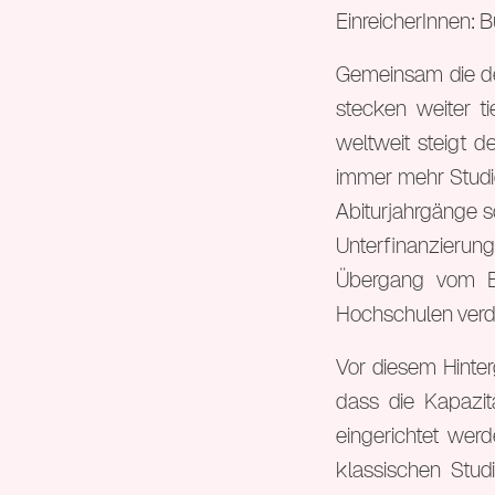
EinreicherInnen:
Gemeinsam die de
stecken weiter ti
weltweit steigt d
immer mehr Studie
Abiturjahrgänge s
Unterfinanzieru
Übergang vom Ba
Hochschulen verd
Vor diesem Hinte
dass die Kapazi
eingerichtet wer
klassischen Studi