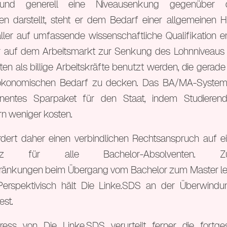
 und generell eine Niveausenkung gegenüber d
n darstellt, steht er dem Bedarf einer allgemeinen H
ler auf umfassende wissenschaftliche Qualifikation e
r auf dem Arbeitsmarkt zur Senkung des Lohnniveaus 
en als billige Arbeitskräfte benutzt werden, die gerade 
n ökonomischen Bedarf zu decken. Das BA/MA-System
nentes Sparpaket für den Staat, indem Studieren
n weniger kosten.
rdert daher einen verbindlichen Rechtsanspruch auf e
nplatz für alle Bachelor-Absolventen.
änkungen beim Übergang vom Bachelor zum Master le
Perspektivisch hält Die Linke.SDS an der Überwindu
est.
ess von Die Linke.SDS verurteilt ferner die fortge