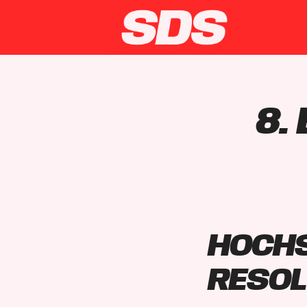
8.
Hochs
Reso