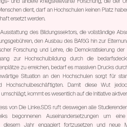
tungs- und andere kriegsrelevante Forschung, die der 
Menschen dient, darf an Hochschulen keinen Platz hab
aft ersetzt werden.
usstattung des Bildungssektors, die vollständige Abs
dungsgebühren, den Ausbau des BAföG hin zur Elternuna
ischer Forschung und Lehre, die Demokratisierung de
gang zur Hochschulbildung durch die bedarfsdeck
ienplätze zu erreichen, bedarf es massiven Drucks durc
nwärtige Situation an den Hochschulen sorgt für st
d Hochschulbeschäftigten. Damit diese Wut jedoc
mschlägt, kommt es wesentlich auf die Initiative aktiver
ss von Die Linke.SDS ruft deswegen alle Studierenden 
reiks begonnenen Auseinandersetzungen um ei
in diesem Jahr engagiert fortzusetzen und neue Mi