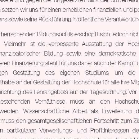
ete und gegen die fortgesetzte Politik der Umverteil
 setzen wir uns für einen erheblichen finanziellen und 
s sowie seine Rückführung in öffentliche Verantwortung
r herrschenden Bildungspolitik erschöpft sich jedoch nic
 Vielmehr ist die verbesserte Ausstattung der Hoch
anzipatorischer Bildung sowie eine demokratische 
ren Finanzierung steht für uns daher auch der Kampf 
igen Gestaltung des eigenen Studiums, um die g
lhabe an der Gestaltung der Hochschule für alle ihre Mit
srichtung des Lehrangebots auf der Tagesordnung. Vor a
bestehenden Verhältnisse muss an den Hochschul
werden. Wissenschaftliche Arbeit als Erweiterung 
muss den gesamtgesellschaftlichen Fortschritt zum Zi
n partikularen Verwertungs- und Profitinteressen der