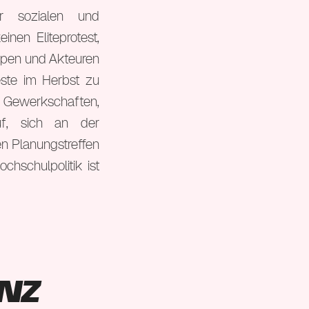
r sozialen und
nen Eliteprotest,
ppen und Akteuren
este im Herbst zu
ewerkschaften,
uf, sich an der
en Planungstreffen
chschulpolitik ist
nz