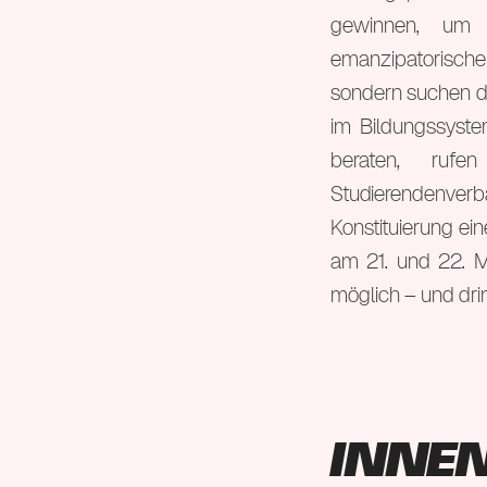
gewinnen, um 
emanzipatorische
sondern suchen d
im Bildungssyste
beraten, rufe
Studierendenve
Konstituierung ei
am 21. und 22. Ma
möglich – und dri
Inne