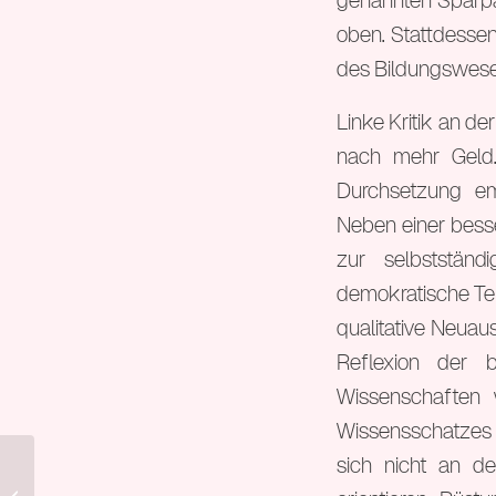
genannten Sparpak
oben. Stattdessen
des Bildungswesen
Linke Kritik an de
nach mehr Geld.
Durchsetzung em
Neben einer besse
zur selbstständ
demokratische Tei
qualitative Neuau
Reflexion der 
Wissenschaften 
Wissensschatzes 
sich nicht an de
7. Bundeskongress (Jan 2011)