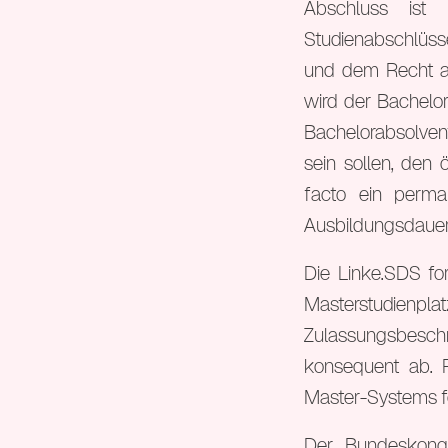
Abschluss ist
Studienabschlüsse
und dem Recht al
wird der Bachelo
Bachelorabsolvent
sein sollen, de
facto ein perma
Ausbildungsdauer
Die Linke.SDS fo
Masterstudie
Zulassungsbeschr
konsequent ab. 
Master-Systems f
Der Bundeskongr