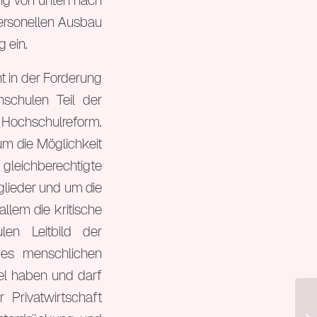
ung von unten nach
personellen Ausbau
 ein.
ht in der Forderung
schulen Teil der
Hochschulreform.
um die Möglichkeit
leichberechtigte
glieder und um die
llem die kritische
en Leitbild der
des menschlichen
el haben und darf
 Privatwirtschaft
9.