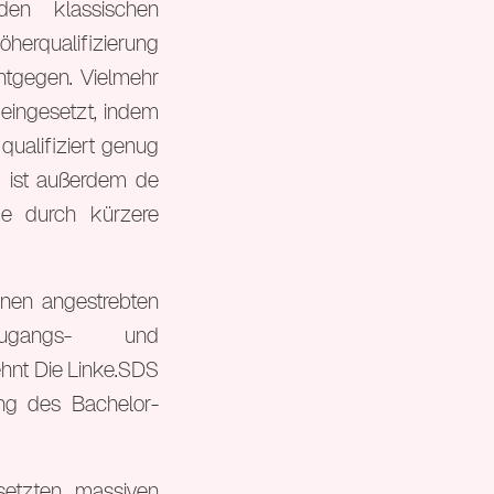
en klassischen
öherqualifizierung
ntgegen. Vielmehr
eingesetzt, indem
qualifiziert genug
 ist außerdem de
de durch kürzere
inen angestrebten
 Zugangs- und
hnt Die Linke.SDS
ng des Bachelor-
setzten massiven