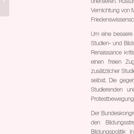
orientieren. Rüs
Vernichtung von 
Friedenswissensch
Um eine bessere A
Studien- und Bil
Renaissance krit
einen freien Zu
zusätzlicher Stud
selbst. Die gege
Studierenden un
Protestbewegung u
Der Bundeskongre
den Bildungsst
Bildungspolitik 