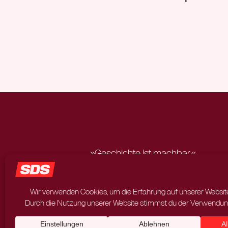
»Geschichte ist machbar.«
Rudi Dutschke