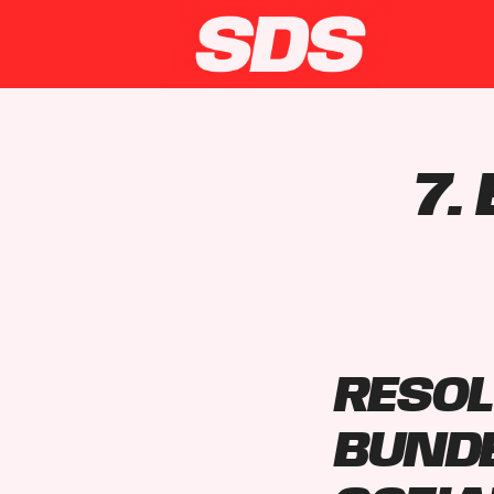
7.
Res
Bun