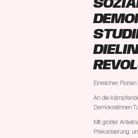
sozia
demo
Stud
Die
Revol
Einreicher: Florian
An die kämpfende
DemokratInnen Tu
Mit großer Anteil
Prekarisierung u