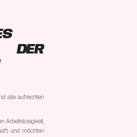
es
 der
n
d alle aufrechten
 Arbeitslosigkeit,
chaft und möchten