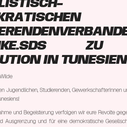
listisch-
kratischen
ierendenverband
Linke.SDS zu
ution in Tunesie
 Wilde
n Jugendlichen, Studierenden, GewerkschafterInnen un
nesiens!
nahme und Begeisterung verfolgen wir eure Revolte gegen
nd Ausgrenzung und für eine demokratische Gesells