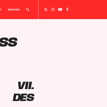
kt
Spenden
ess
VII.
 des