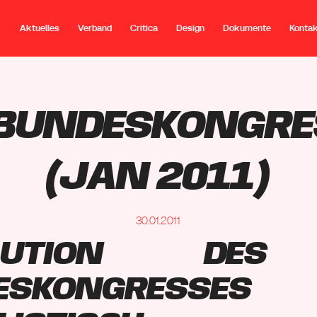
Aktuelles
Verband
Critica
Design
Dokumente
Konta
 Bundeskongr
(Jan 2011)
30.01.2011
olution des 
deskongresses