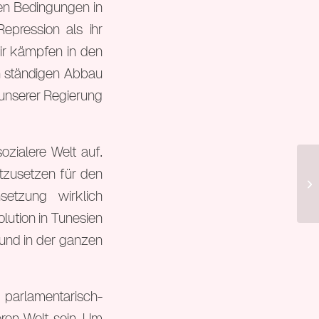
ren Bedingungen in
epression als ihr
ir kämpfen in den
n ständigen Abbau
 unserer Regierung
zialere Welt auf.
rtzusetzen für den
8.
etzung wirklich
lution in Tunesien
 und in der ganzen
parlamentarisch-
eren Welt sein. Um