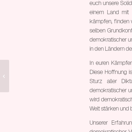
euch unsere Solid
einem Land mit m
kämpfen, finden 
selben Grundkonf
demokratischer un
in den Ländern de
In euren Kämpfen
Diese Hoffnung is
6. Bundeskongress (Jun 2010)
Sturz aller Di
demokratischer un
wird demokratisch
Welt stärken und 
Unserer Erfahru
demokratischer Ve