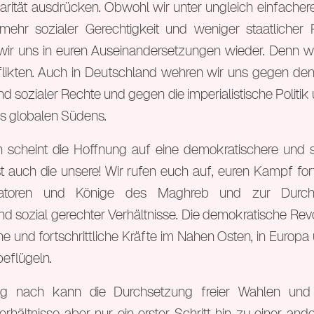
arität ausdrücken. Obwohl wir unter ungleich einfache
ehr sozialer Gerechtigkeit und weniger staatlicher R
wir uns in euren Auseinandersetzungen wieder. Denn w
likten. Auch in Deutschland wehren wir uns gegen de
d sozialer Rechte und gegen die imperialistische Politik
s globalen Südens.
 scheint die Hoffnung auf eine demokratischere und so
t auch die unsere! Wir rufen euch auf, euren Kampf fo
ktatoren und Könige des Maghreb und zur Durchs
d sozial gerechter Verhältnisse. Die demokratische Revo
e und fortschrittliche Kräfte im Nahen Osten, in Europa
beflügeln.
ng nach kann die Durchsetzung freier Wahlen und 
rhältnisse aber nur ein erster Schritt hin zu einer and