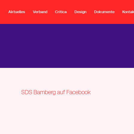
Aktuelles
Verband
Critica
Design
Dokumente
Konta
SDS Bamberg auf Facebook