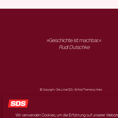
»Geschichte ist machbar.«
Rudi Dutschke
© Copyright - Die Linke.SDS -
Enfold Theme by Kriesi