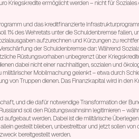
ro Kriegskredite ermöglicht werden – nicht für Soziales 
ogramm und das kreditfinanzierte Infrastrukturprogram
oll 1% des Wehretats unter die Schuldenbremse fallen, u
ialausgaben aufzurechnen und Kürzungen zu rechtfertig
Verschärfung der Schuldenbremse dar: Während Soziala
tzliche Rüstungsvorhaben unbegrenzt über Kriegskredite
dienen dabei nicht einer nachhaltigen, sozialen und ökolo
u militärischer Mobilmachung gelenkt – etwa durch Sch
ng von Truppen dienen. Das Finanzkapital wird in den K
irtschaft, und die dafür notwendige Transformation der Bu
 Russland soll den Rüstungswahnsinn legitimieren – wäh
aufgebaut werden. Dabei ist die militärische Überlegen
lein gestellt blieben, unbestreitbar und jetzt sollen vo
weck bereitgestellt werden.