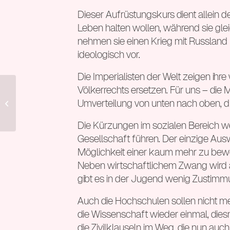
Dieser Aufrüstungskurs dient allein 
Leben halten wollen, während sie glei
nehmen sie einen Krieg mit Russland 
ideologisch vor.
Die Imperialisten der Welt zeigen ihr
Völkerrechts ersetzen. Für uns – die 
Pressemitteilung zur beschlossenen
Umverteilung von unten nach oben, d
Antisemitismusresolution im Bundestag
Die Kürzungen im sozialen Bereich w
Gesellschaft führen. Der einzige Ausw
Möglichkeit einer kaum mehr zu bewer
Neben wirtschaftlichem Zwang wird a
gibt es in der Jugend wenig Zustimm
Auch die Hochschulen sollen nicht me
die Wissenschaft wieder einmal, dies
die Zivilklauseln im Weg, die nun auch