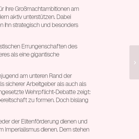
 für ihre Großmachtambitionen am
ern aktiv unterstützen. Dabei
n ihn strategisch und besonders
chistischen Errungenschaften des
eres als eine gigantische
Hi
enjugend am unteren Rand der
ls sicherer Arbeitgeber als auch als
ngesetzte Wehrpflicht-Debatte zeigt:
ereitschaft zu formen. Doch bislang
eder der Elitenförderung dienen und
dem Imperialismus dienen. Dem stehen