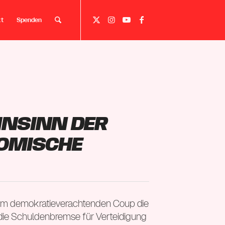
kt
Spenden
nsinn der
nomische
nem demokratieverachtenden Coup die
 die Schuldenbremse für Verteidigung