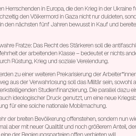
den Herrschenden in Europa, die den Krieg in der Ukraine
chzeitig den Völkermord in Gaza nicht nur duldeten, sond
in den nächsten fünf Jahren bewusst in Kauf und bereite
e wahre Fratze: Das Recht des Stärkeren soll die antifas
Mehrheit der arbeitenden Klasse – bedeutet er nichts and
urch Rüstung, Krieg und soziale Verelendung.
erden zu einer weiteren Prekarisierung der Arbeiter*inn
eg aus der Verwahrlosung soll das Militär sein, sowohl a
kstelligenden Studienfinanzierung. Die parallel dazu ei
uch ideologischer Druck genutzt, um eine neue Kriegsb
ung für eine solche nationale Mobilmachung.
hr der breiten Bevölkerung offenstehen, sondern nun wi
mal aber mit neuer Qualität und noch größerem Anteil, 
 eine der Regierungsparteien offen verbieten will.