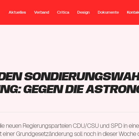
Aktuelles
Verband
Critica
Design
Dokumente
Konta
 den Sondierungswah
ng: Gegen die astro
 die neuen Regierungsparteien CDU/CSU und SPD in ei
Mit einer Grundgesetzänderung soll noch in dieser Woche