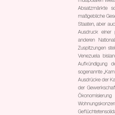
multipolaren Welt
Absatzmärkte s
maßgebliche Gesch
Staaten, aber au
Ausdruck einer 
anderen Nationa
Zuspitzungen stei
Venezuela bislan
Aufkündigung de
sogenannte „Kampf
Ausdrücke der Kap
der Gewerkschaft
Ökonomisierung
Wohnungskonze
Geflüchtetenso