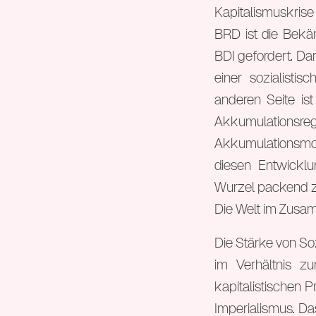
Kapitalismuskrise
BRD ist die Bekä
BDI gefordert. Dar
einer sozialisti
anderen Seite is
Akkumulationsregim
Akkumulationsmodel
diesen Entwickl
Wurzel packend z
Die Welt im Zus
Die Stärke von Soz
im Verhältnis z
kapitalistischen P
Imperialismus. Das