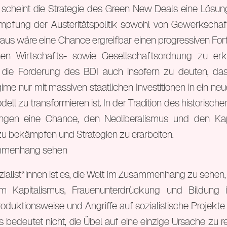
 scheint die Strategie des Green New Deals eine Lösung
mpfung der Austeritätspolitik sowohl von Gewerkscha
aus wäre eine Chance ergreifbar einen progressiven Forts
schen Wirtschafts- sowie Gesellschaftsordnung zu e
t die Forderung des BDI auch insofern zu deuten, das
e nur mit massiven staatlichen Investitionen in ein neue
l zu transformieren ist. In der Tradition des historisch
ungen eine Chance, den Neoliberalismus und den Kap
u bekämpfen und Strategien zu erarbeiten.
ammenhang sehen
ialist*innen ist es, die Welt im Zusammenhang zu sehen, 
um Kapitalismus, Frauenunterdrückung und Bildung i
roduktionsweise und Angriffe auf sozialistische Projekte
 bedeutet nicht, die Übel auf eine einzige Ursache zu re