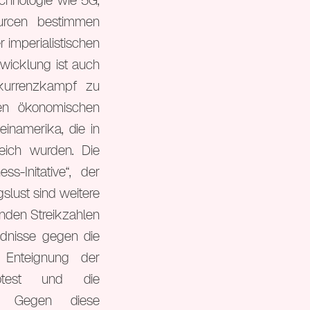
echnologie wie 5G,
urcen bestimmen
 imperialistischen
wicklung ist auch
nkurrenzkampf zu
sen ökonomischen
einamerika, die in
reich wurden. Die
-Initative“, der
slust sind weitere
enden Streikzahlen
ndnisse gegen die
 Enteignung der
rotest und die
ng. Gegen diese