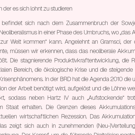
n der es sich lohnt zu studieren
s befindet sich nach dem Zusammenbruch der Sowj
eoliberalismus in einer Phase des Umbruchs, wo „das Alt
 zur Welt kommen“ kann. Angelehnt an Gramsci, der
nnte, müssen wir erkennen, dass das neoliberale Akkum
ßt. Die stagnierende Produktivkraftentwicklung, die 
alen Bereich, die ökologische Krise und die steigende
Krisenphänomens. In der BRD hat die Agenda 2010 die u
ion der Arbeit benötigt wird, aufgelöst und die Löhne w
t, sodass neben Hartz IV auch „Aufstockende“ trot
m Staat erhalten. Die Grenzen dieses Akkumulatio
tuellen wirtschaftlichen Rezession. Das Akkumulatio
das zeigt sich auch in zunehmenden (Neu-)Verteilun