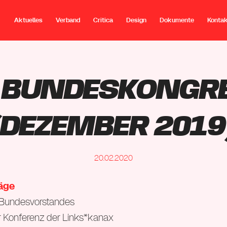
Aktuelles
Verband
Critica
Design
Dokumente
Konta
. Bundeskongr
(Dezember 2019
20.02.2020
räge
s Bundesvorstandes
r Konferenz der Links*kanax