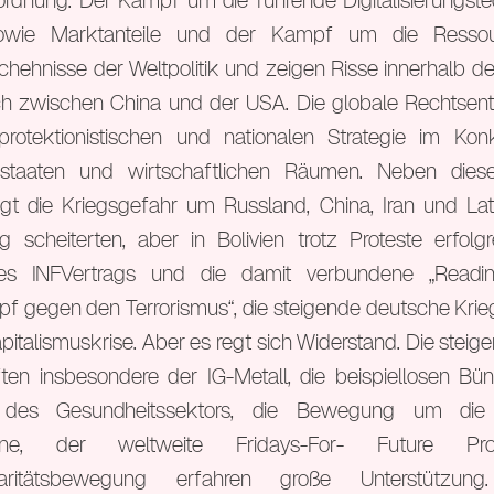
ordnung. Der Kampf um die führende Digitalisierungst
owie Marktanteile und der Kampf um die Resso
ehnisse der Weltpolitik und zeigen Risse innerhalb der
ch zwischen China und der USA. Die globale Rechtsent
protektionistischen und nationalen Strategie im Ko
lstaaten und wirtschaftlichen Räumen. Neben die
gt die Kriegsgefahr um Russland, China, Iran und Lat
g scheiterten, aber in Bolivien trotz Proteste erfolg
s INFVertrags und die damit verbundene „Readiness
 gegen den Terrorismus“, die steigende deutsche Krieg
italismuskrise. Aber es regt sich Widerstand. Die steig
en insbesondere der IG-Metall, die beispiellosen Bü
 des Gesundheitssektors, die Bewegung um die
rne, der weltweite Fridays-For- Future P
lidaritätsbewegung erfahren große Unterstützu