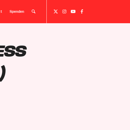
kt
Spenden
ess
)