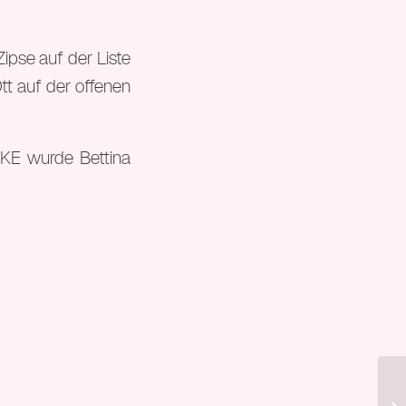
pse auf der Liste
tt auf der offenen
NKE wurde Bettina
Pr