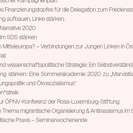
itischer Kampagnenplan
 Finanzierungstopfes für die Delegation zum Friedensr
g aufbauen, Linke stärken.
e Narrative 2020
 im SDS stärken
in Mitteleuropa? – Verbindungen zur Jungen Linken in Ös
all
nd wissenschaftspolitische Strategie: Ein Selbstverständ
dung stärken: Eine Sommerakademie 2020 zu „Marxisti
dungspolitik und Ökosozialismus“
en*streik
zur ÖPNV-Konferenz der Rosa-Luxemburg-Stiftung
 Thema migrantische Organisierung & Antirassismus im
olitische Praxis – Seminarwochenende