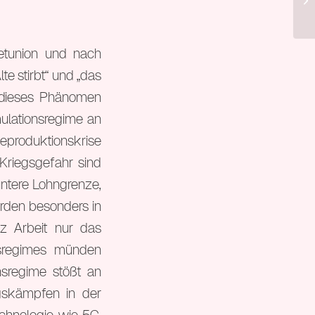
lin
etunion und nach
e stirbt“ und „das
 dieses Phänomen
ulationsregime an
Reproduktionskrise
 Kriegsgefahr sind
ntere Lohngrenze,
erden besonders in
z Arbeit nur das
nsregimes münden
nsregime stößt an
gskämpfen in der