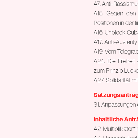
A7. Anti-Rassismu
A15. Gegen den A
Positionen in der l
A16. Unblock Cuba
A17. Anti-Austerity
A19. Vom Telegrap
A24. Die Freihei
zum Prinzip Luck
A27. Solidarität 
Satzungsanträ
S1. Anpassungen 
Inhaltliche Antr
A2. Multiplikator