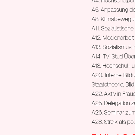
A4. Hochschulpol
A5. Anpassung des
A8. Klimabewegun
A11. Sozialistisch
A12. Medienarbeit
A13. Sozialismus 
A14. TV-Stud Über
A18. Hochschul- u
A20. Interne Bil
Staatstheorie, Bil
A22. Aktiv in Frau
A25. Delegation 
A26. Seminar zum
A28. Streik als p